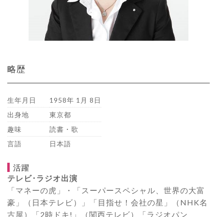
略歴
生年月日
1958年 1月 8日
出身地
東京都
趣味
読書・歌
言語
日本語
活躍
テレビ･ラジオ出演
「マネーの虎」・「スーパースペシャル、世界の大富
豪」（日本テレビ）」「目指せ！会社の星」（NHK名
古屋）「2時ドキ!」（関西テレビ）「ラジオパン