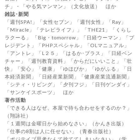
チ」・「やる気マンマン」（文化放送） ほか
雑誌･新聞
「週刊SPA!」「女性セブン」「週刊女性」「Ray」
「Miracle」「テレビライフ」」「THE21」「くらし
ラクーる」 「Big・tomorrow」「日経ウーマン」「プ
レジデント」「PHPスペシャル」「OLマニュアル」
「アントレ」「L２５」「はるか･プラス」「日経ベン
チャー」「週刊教育資料」「からだにいいこと」「壮
快」「安心」「健康」「ゆほびか」「ゆがふる」「日
本経済新聞」「日経産業新聞」「健康産業流通新聞」
「シティ・リビング」「夕刊フジ」「日刊ゲンダイ」
「サンケイスポーツ」 ほか
著作活動
「できる人はなぜ、本屋で待ち合わせをするのか？」
（翔詠社）
「１週間は金曜日から始めなさい」（かんき出版）
「仕事の8割は人に任せない」（青春出版社）
「ポジテイブ思考なんて捨ててしまいなさい」（学