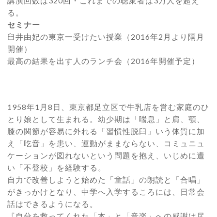
講演回数は320回・これまでの聴衆者は3万人を超え
る。
セミナー
臼井由妃の東京一受けたい授業（2016年2月より隔月
開催）
最高の結果を出す人のランチ会（2016年開催予定）
1958年1月8日、東京都足立区で牛乳店を営む家庭のひ
とり娘として生まれる。幼少期は「喘息」と肩、顎、
膝の関節が容易に外れる「習慣性脱臼」いう体質に加
え「吃音」を患い、運動がままならない、コミュニュ
ケーションが図れないという問題を抱え、いじめに遭
い「不登校」を経験する。
自力で改善しようと始めた「童話」の朗読と「合唱」
がきっかけとなり、中学へ入学するころには、日常会
話はできるようになる。
『自分を救ってくれた「本」と「音楽」への感謝は尽