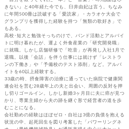
きない』と40年経た今でも、臼井由妃は言う。ちなみ
に年間500冊は読破する「愛読家」・カラオケ大会で
グランプリを獲得した経験を持つ「無類の歌好き」で
もある。
高校･短大と勉強そっちのけで、バンド活動とアルバイ
トに明け暮れたが、運よく外食産業の「研究開発職」
に就職。しかし店舗研修で「吃音」が再発し入社1月で
退職。以後「会話」を伴う仕事には就けず「レストラ
ンの下働き」や「予備校のテスト添削」など。アルバ
イトを60以上経験する。
33歳の時、摂食障害の治療に通っていた病院で健康関
連会社を営む28歳年上の夫と出会い、周囲の反対を押
し切りゴールイン。しかし新婚3ヶ月目に夫に癌が見つ
かり、専業主婦から夫の跡を継ぐ形で経営者の道を歩
むことになる。
会社勤めの経験はほぼゼロ・自社は3億の負債を抱える
状況の中、起死回生を図り考案した「パワーリングネ
オ」（男性機能補助具）が通販市場を中心に大ヒット