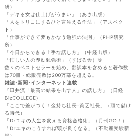
研）
「デキる女は仕上げがうまい」（あさ出版）
「人をトリコにするひと言添える作法」（アスペク
ト）
「仕事ができて夢もかなう勉強の法則」（PHP研究
所）
「今日からできる上手な話し方」（中経出版）
「忙しい人の即効勉強術」（すばる舎）等
数々のベストセラーを始め、翻訳本を含めると著作数
は70冊・総販売数は200万部を超える。
雑誌･新聞･インターネット連載
『臼井流「最高の結果を出す人」の話し方』（日経
BizCOLLEGE）
「ここで差がつく！金持ち社長･貧乏社長」（頭で儲け
る時代）
「Drユキの人生を変える資格合格術」（月刊GO！）
「Drユキのこうすれば頭が良くなる」（不動産受験新
報）