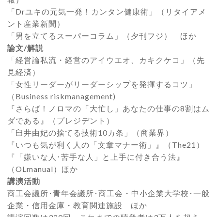
「Drユキの元気一発！カンタン健康術」（リタイアメ
ント産業新聞）
「男を立てるスーパーコラム」（夕刊フジ） ほか
論文/解説
「経営論私流・経営のアイウエオ、カキクケコ」（先
見経済）
「女性リーダーがリーダーシップを発揮するコツ」
（Business riskmanagement)
『さらば！ノロマの「大忙し」あなたの仕事の8割はム
ダである』（プレジデント）
「臼井由妃の捨てる技術10カ条」（商業界）
『いつも気が利く人の「文章マナー術」』（The21）
『「嫌いな人･苦手な人」と上手に付き合う法』
（OLmanual）ほか
講演活動
商工会議所･青年会議所･商工会・中小企業大学校･一般
企業・信用金庫・教育関連施設 ほか