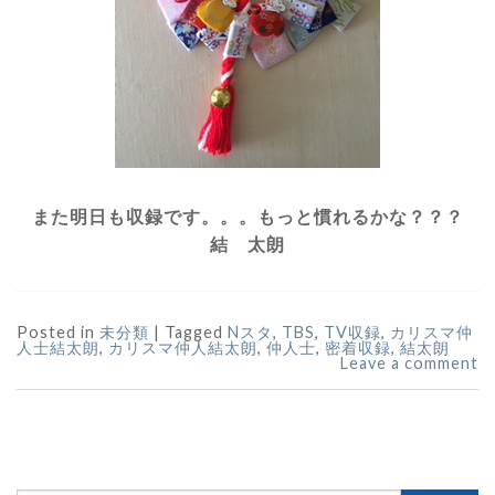
また明日も収録です。。。もっと慣れるかな？？？
結 太朗
Posted in
未分類
|
Tagged
Nスタ
,
TBS
,
TV収録
,
カリスマ仲
人士結太朗
,
カリスマ仲人結太朗
,
仲人士
,
密着収録
,
結太朗
Leave a comment