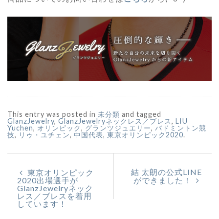
This entry was posted in
未分類
and tagged
GlanzJewelry
,
GlanzJewelryネックレス／ブレス
,
LIU
Yuchen
,
オリンピック
,
グランツジュエリー
,
バドミントン競
技
,
リゥ・ユチェン
,
中国代表
,
東京オリンピック2020
.
結 太朗の公式LINE
東京オリンピック
2020出場選手が
ができました！
GlanzJewelryネック
レス／ブレスを着用
しています！