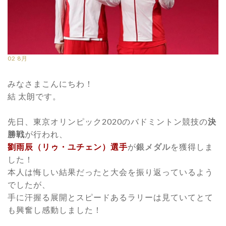
02
8月
みなさまこんにちわ！
結 太朗です。
先日、東京オリンピック2020のバドミントン競技の
決
勝戦
が行われ、
劉雨辰（リゥ・ユチェン）選手
が
銀メダル
を獲得しま
した！
本人は悔しい結果だったと大会を振り返っているよう
でしたが、
手に汗握る展開とスピードあるラリーは見ていてとて
も興奮し感動しました！