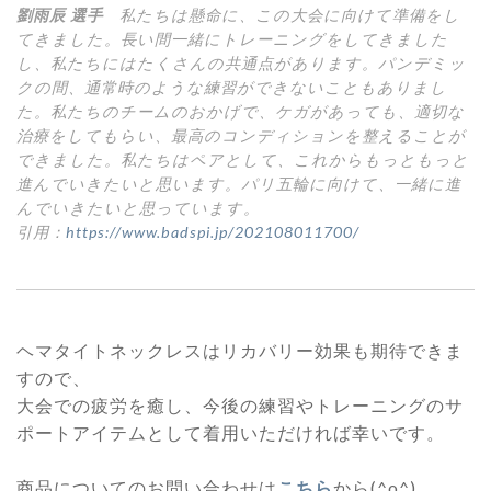
劉雨辰 選手
私たちは懸命に、この大会に向けて準備をし
てきました。長い間一緒にトレーニングをしてきました
し、私たちにはたくさんの共通点があります。パンデミッ
クの間、通常時のような練習ができないこともありまし
た。私たちのチームのおかげで、ケガがあっても、適切な
治療をしてもらい、最高のコンディションを整えることが
できました。私たちはペアとして、これからもっともっと
進んでいきたいと思います。パリ五輪に向けて、一緒に進
んでいきたいと思っています。
引用：
https://www.badspi.jp/202108011700/
ヘマタイトネックレスはリカバリー効果も期待できま
すので、
大会での疲労を癒し、今後の練習やトレーニングのサ
ポートアイテムとして着用いただければ幸いです。
商品についてのお問い合わせは
こちら
から(^o^)