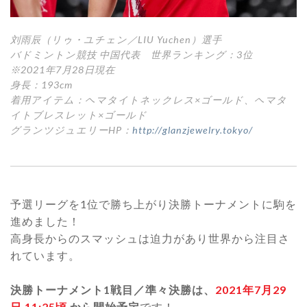
刘雨辰（リゥ・ユチェン／LIU Yuchen）選手
バドミントン競技 中国代表 世界ランキング：3位
※2021年7月28日現在
身長：193cm
着用アイテム：ヘマタイトネックレス×ゴールド、ヘマタ
イトブレスレット×ゴールド
グランツジュエリーHP：
http://glanzjewelry.tokyo/
予選リーグを1位で勝ち上がり決勝トーナメントに駒を
進めました！
高身長からのスマッシュは迫力があり世界から注目さ
れています。
決勝トーナメント1戦目／準々決勝は、
2021年7月29
日 11:25頃
から開始予定
です！