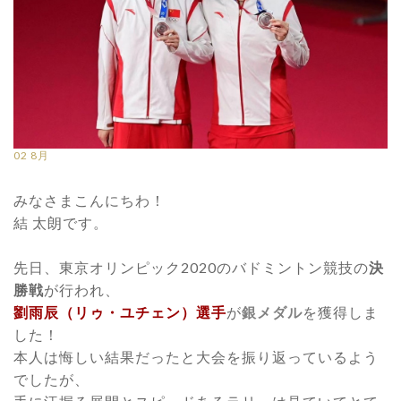
02
8月
みなさまこんにちわ！
結 太朗です。
先日、東京オリンピック2020のバドミントン競技の
決
勝戦
が行われ、
劉雨辰（リゥ・ユチェン）選手
が
銀メダル
を獲得しま
した！
本人は悔しい結果だったと大会を振り返っているよう
でしたが、