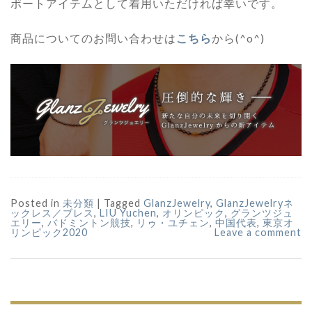
ポートアイテムとして着用いただければ幸いです。
商品についてのお問い合わせは
こちら
から(^o^)
Posted in
未分類
|
Tagged
GlanzJewelry
,
GlanzJewelryネ
ックレス／ブレス
,
LIU Yuchen
,
オリンピック
,
グランツジュ
エリー
,
バドミントン競技
,
リゥ・ユチェン
,
中国代表
,
東京オ
リンピック2020
Leave a comment